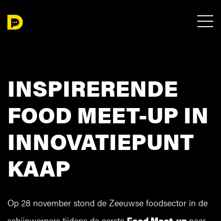
INSPIRERENDE
FOOD MEET-UP IN
INNOVATIEPUNT
KAAP
Op 28 november stond de Zeeuwse foodsector in de
schijnwerpers tijdens de eerste
Food Meet-up
naar