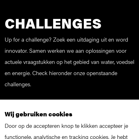
CHALLENGES
Up for a challenge? Zoek een uitdaging uit en word
innovator. Samen werken we aan oplossingen voor
actuele vraagstukken op het gebied van water, voedsel
en energie. Check hieronder onze openstaande
challenges.
WATER
FOOD
Wij gebruiken cookies
Door op de accepteren knop te klikken accepteer je
functionele, analytische en tracking cookies. Je hebt
ENERGIE
OVERIG